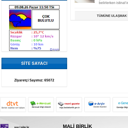
belirlerken istinaf i
TÜMÜNE ULAŞMAK İ
SİTE SAYACI
Ziyaretçi Sayımız:
65072
MALİ BİRLİK