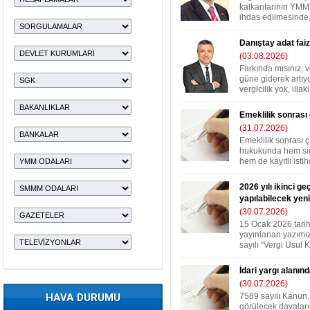
kalkanlarının YMM’
ihdas edilmesinde,
Danıştay adat faizi
(03.08.2026)
Farkında mısınız, v
güne giderek artıyo
vergicilik yok, illaki i
Emeklilik sonrası
(31.07.2026)
Emeklilik sonrası 
hukukunda hem sigo
hem de kayıtlı istih
2026 yılı ikinci g
yapılabilecek ye
(30.07.2026)
15 Ocak 2026 tari
yayınlanan yazımız
sayılı “Vergi Usul K
İdari yargı alanınd
(30.07.2026)
HAVA DURUMU
7589 sayılı Kanun,
görülecek davalar