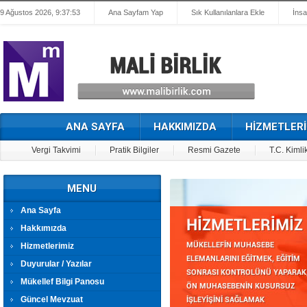
9 Ağustos 2026, 9:37:53
Ana Sayfam Yap
Sık Kullanılanlara Ekle
İnsa
ANA SAYFA
HAKKIMIZDA
HİZMETLERİ
Vergi Takvimi
Pratik Bilgiler
Resmi Gazete
T.C. Kimli
MENU
Ana Sayfa
Hakkımızda
Hizmetlerimiz
Duyurular / Yazılar
Mükellef Bilgi Panosu
Güncel Mevzuat