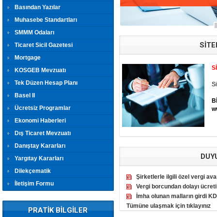
Basından Yazılar
Muhasebe Standartları
SMMM Odaları
SİTE
Ticaret Sicil Gazetesi
Mortgage
S
KOSGEB Mevzuatı
Tek Düzen Hesap Planı
Si
Basel II
B
Ücretsiz Programlar
w
Ekonomi Haberleri
Dış Ticaret Mevzuatı
Danıştay Kararları
DUY
Yargıtay Kararları
Dilekçematik
Şirketlerle ilgili özel vergi ava
İletişim Formu
Vergi borcundan dolayı ücretin
İmha olunan malların girdi KD
Tümüne ulaşmak için tıklayınız
PRATİK BİLGİLER