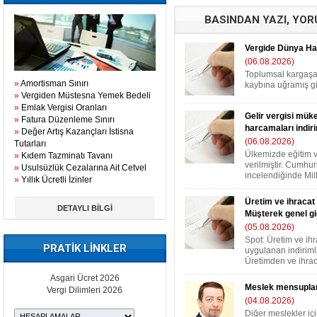
BASINDAN YAZI, YO
Vergide Dünya Hall
(06.08.2026)
Toplumsal kargaşa
»
Amortisman Sınırı
kaybına uğramış gib
»
Vergiden Müstesna Yemek Bedeli
»
Emlak Vergisi Oranları
Gelir vergisi müke
»
Fatura Düzenleme Sınırı
harcamaları indir
»
Değer Artış Kazançları İstisna
(06.08.2026)
Tutarları
Ülkemizde eğitim 
»
Kıdem Tazminatı Tavanı
verilmiştir. Cumhur
»
Usulsüzlük Cezalarına Ait Cetvel
incelendiğinde Mill
»
Yıllık Ücretli İzinler
Üretim ve ihracat 
DETAYLI BİLGİ
Müşterek genel gi
(05.08.2026)
Spot: Üretim ve ih
PRATİK LİNKLER
uygulanan indirimli
Üretimden ve ihraca
Asgari Ücret 2026
Meslek mensuplar
Vergi Dilimleri 2026
(04.08.2026)
Diğer meslekler iç